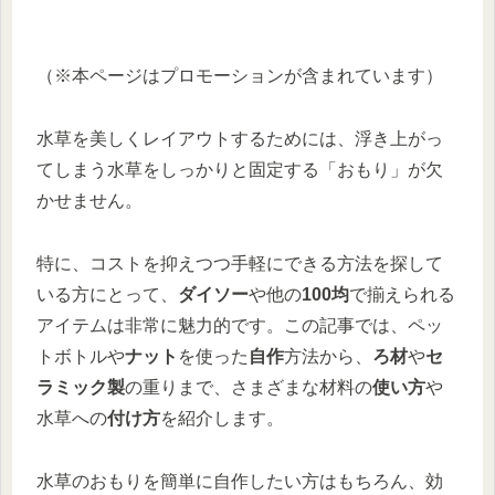
（※本ページはプロモーションが含まれています）
水草を美しくレイアウトするためには、浮き上がっ
てしまう水草をしっかりと固定する「おもり」が欠
かせません。
特に、コストを抑えつつ手軽にできる方法を探して
いる方にとって、
ダイソー
や他の
100均
で揃えられる
アイテムは非常に魅力的です。この記事では、ペッ
トボトルや
ナット
を使った
自作
方法から、
ろ材
や
セ
ラミック製
の重りまで、さまざまな材料の
使い方
や
水草への
付け方
を紹介します。
水草のおもりを簡単に自作したい方はもちろん、効