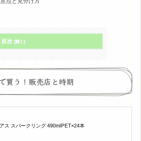
注意点と見分け方
術
目次
で買う！販売店と時期
ス スパークリング 490mlPET×24本