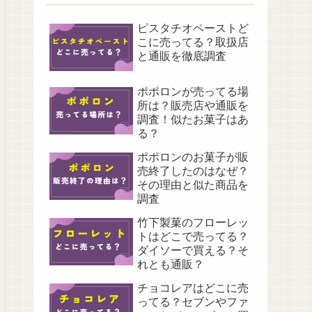
ピスタチオペーストど
こに売ってる？取扱店
と通販を徹底調査
ポポロンが売ってる場
所は？販売店や通販を
調査！似たお菓子はあ
る？
ポポロンのお菓子が販
売終了したのはなぜ？
その理由と似た商品を
調査
竹下製菓のフローレッ
トはどこで売ってる？
ダイソーで買える？そ
れとも通販？
チョコレアはどこに売
ってる？セブンやファ