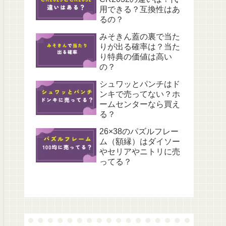
用できる？互換性はあ
るの？
みそきん蓋の裏で当た
りが出る確率は？当た
り特典の価値は高い
の？
シュワッとパンチはド
ンキで売ってない？ホ
ームセンターなら買え
る？
26×38のパズルフレー
ム（額縁）はダイソー
やセリアやニトリに売
ってる？