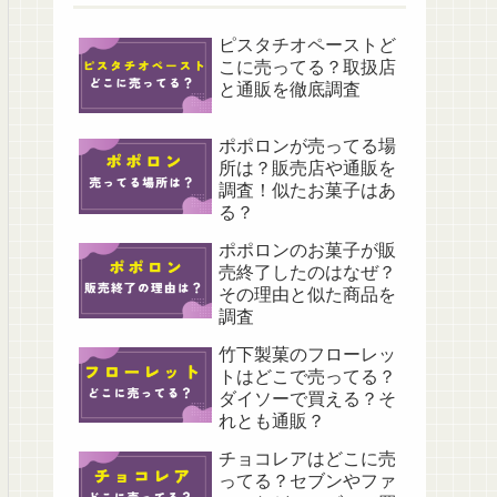
ピスタチオペーストど
こに売ってる？取扱店
と通販を徹底調査
ポポロンが売ってる場
所は？販売店や通販を
調査！似たお菓子はあ
る？
ポポロンのお菓子が販
売終了したのはなぜ？
その理由と似た商品を
調査
竹下製菓のフローレッ
トはどこで売ってる？
ダイソーで買える？そ
れとも通販？
チョコレアはどこに売
ってる？セブンやファ