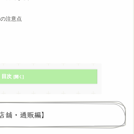
方の注意点
目次
店舗・通販編】