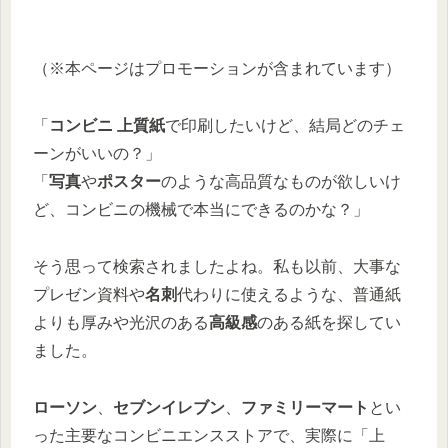
（※本ページはプロモーションが含まれています）
「
コンビニ 上質紙
で印刷したいけど、結局どのチェ
ーンがいいの？」
「
写真
や
ポスター
のような高品質なものが欲しいけ
ど、コンビニの機械で本当にできるのかな？」
そう思って検索されましたよね。私も以前、大事な
プレゼン資料や
名刺
代わりに使えるような、普通紙
よりも厚みや光沢のある
高級感
のある紙を探してい
ました。
ローソン
、
セブンイレブン
、
ファミリーマート
とい
った主要なコンビニエンスストアで、実際に「上