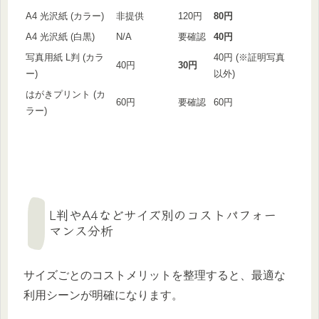
A4 光沢紙 (カラー)
非提供
120円
80円
A4 光沢紙 (白黒)
N/A
要確認
40円
写真用紙 L判 (カラ
40円 (※証明写真
40円
30円
ー)
以外)
はがきプリント (カ
60円
要確認
60円
ラー)
L判やA4などサイズ別のコストパフォー
マンス分析
サイズごとのコストメリットを整理すると、最適な
利用シーンが明確になります。