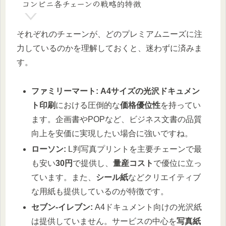
コンビニ各チェーンの戦略的特徴
それぞれのチェーンが、どのプレミアムニーズに注
力しているのかを理解しておくと、迷わずに済みま
す。
ファミリーマート:
A4サイズの光沢ドキュメン
ト印刷
における圧倒的な
価格優位性
を持ってい
ます。企画書やPOPなど、ビジネス文書の品質
向上を安価に実現したい場合に強いですね。
ローソン:
L判写真プリントを主要チェーンで最
も安い
30円
で提供し、
量産コスト
で優位に立っ
ています。また、
シール紙
などクリエイティブ
な用紙も提供しているのが特徴です。
セブン-イレブン:
A4ドキュメント向けの光沢紙
は提供していません。サービスの中心を
写真紙