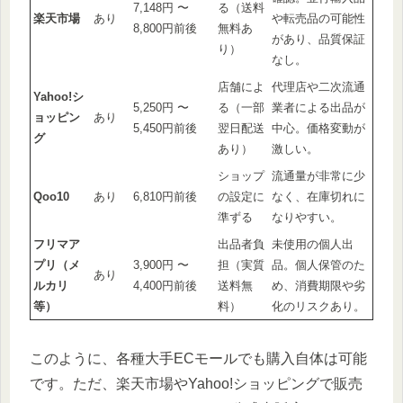
7,148円 〜
る（送料
楽天市場
あり
や転売品の可能性
8,800円前後
無料あ
があり、品質保証
り）
なし。
店舗によ
代理店や二次流通
Yahoo!シ
5,250円 〜
る（一部
業者による出品が
ョッピン
あり
5,450円前後
翌日配送
中心。価格変動が
グ
あり）
激しい。
ショップ
流通量が非常に少
Qoo10
あり
6,810円前後
の設定に
なく、在庫切れに
準ずる
なりやすい。
フリマア
出品者負
未使用の個人出
プリ（メ
3,900円 〜
担（実質
品。個人保管のた
あり
ルカリ
4,400円前後
送料無
め、消費期限や劣
等）
料）
化のリスクあり。
このように、各種大手ECモールでも購入自体は可能
です。ただ、楽天市場やYahoo!ショッピングで販売