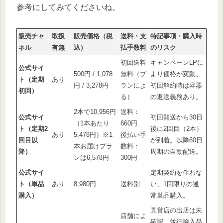
参考にしてみてくださいね。
販売チャ
取扱
販売価格（税
送料・支
特記事項・購入時
ネル
有無
込）
払手数料
のリスク
初回送料
キャンペーンLPに
公式サイ
500円 / 1,078
無料（プ
より価格が変動。
ト（定期
あり
円 / 3,278円
ランによ
初回解約時は容器
初回）
る）
の返送義務あり。
2本で10,956円
送料：
公式サイ
初回発送から30日
（1本あたり
660円
ト（定期2
後に2回目（2本）
あり
5,478円）※1
後払い手
回目以
が到着。以降60日
本お届けプラ
数料：
降）
周期の自動配送。
ンは6,578円
300円
公式サイ
定期契約を伴わな
ト（単品
あり
8,980円
送料別
い、1回限りの通
購入）
常単品購入。
直営店の出店は未
店舗によ
確認。並行輸入品