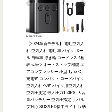
Naiere Beau
【2024革新モデル】 電動空気入
れ 空気入れ 電動 車 バイク ボー
ル 自転車 浮き輪 コードレス 4種
表示単位 オートストップ機能 エ
アコンプレッサー 小型 Type-C 
充電式 コンパクト ロードバイク 
空気入れ 仏式 バイク用空気入れ 
空気圧測定 最大圧力150PSI 大容
量バッテリー 空気圧指定可 バル
ブ対応 SOS/LED懐中ライト 収納