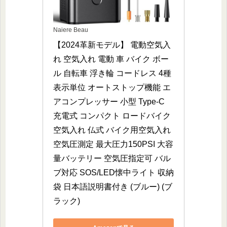
Naiere Beau
【2024革新モデル】 電動空気入
れ 空気入れ 電動 車 バイク ボー
ル 自転車 浮き輪 コードレス 4種
表示単位 オートストップ機能 エ
アコンプレッサー 小型 Type-C 
充電式 コンパクト ロードバイク 
空気入れ 仏式 バイク用空気入れ 
空気圧測定 最大圧力150PSI 大容
量バッテリー 空気圧指定可 バル
ブ対応 SOS/LED懐中ライト 収納
袋 日本語説明書付き (ブルー) (ブ
ラック)