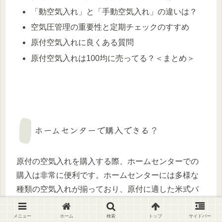
「動空気入れ」と「手動空気入れ」の違いは？
空気圧管理の重要性と定期チェックのすすめ
原付空気入れに良くある質問
原付空気入れは100均に売ってる？＜まとめ＞
ホームセンターで購入できる？
原付の空気入れを購入する際、ホームセンターでの
購入は非常に便利です。ホームセンターには多様な
種類の空気入れが揃っており、原付に適した米式バ
ルブ対応のポンプも簡単に見つかります。これによ
り、オンラインでの注文と違って、すぐに商品を手
メニュー
ホーム
検索
トップ
サイドバー