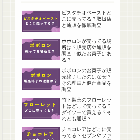
ピスタチオペーストど
こに売ってる？取扱店
と通販を徹底調査
ポポロンが売ってる場
所は？販売店や通販を
調査！似たお菓子はあ
る？
ポポロンのお菓子が販
売終了したのはなぜ？
その理由と似た商品を
調査
竹下製菓のフローレッ
トはどこで売ってる？
ダイソーで買える？そ
れとも通販？
チョコレアはどこに売
ってる？セブンやファ