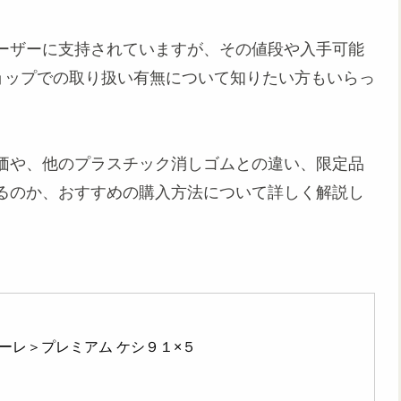
ーザーに支持されていますが、その
値段
や入手可能
ショップでの取り扱い有無について知りたい方もいらっ
価
や、他の
プラスチック消しゴム
との
違い
、
限定
品
るのか、
おすすめ
の購入方法について詳しく解説し
ーレ＞プレミアム ケシ９１×５