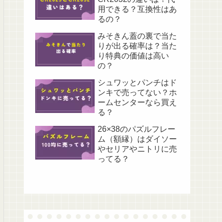
用できる？互換性はあ
るの？
みそきん蓋の裏で当た
りが出る確率は？当た
り特典の価値は高い
の？
シュワッとパンチはド
ンキで売ってない？ホ
ームセンターなら買え
る？
26×38のパズルフレー
ム（額縁）はダイソー
やセリアやニトリに売
ってる？