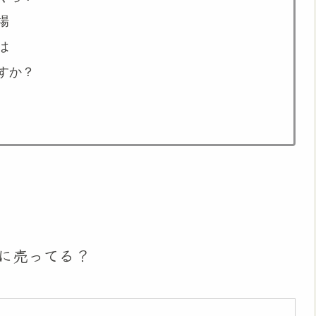
場
は
すか？
に売ってる？