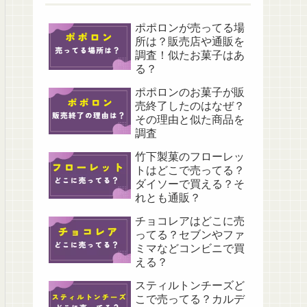
ポポロンが売ってる場
所は？販売店や通販を
調査！似たお菓子はあ
る？
ポポロンのお菓子が販
売終了したのはなぜ？
その理由と似た商品を
調査
竹下製菓のフローレッ
トはどこで売ってる？
ダイソーで買える？そ
れとも通販？
チョコレアはどこに売
ってる？セブンやファ
ミマなどコンビニで買
える？
スティルトンチーズど
こで売ってる？カルデ