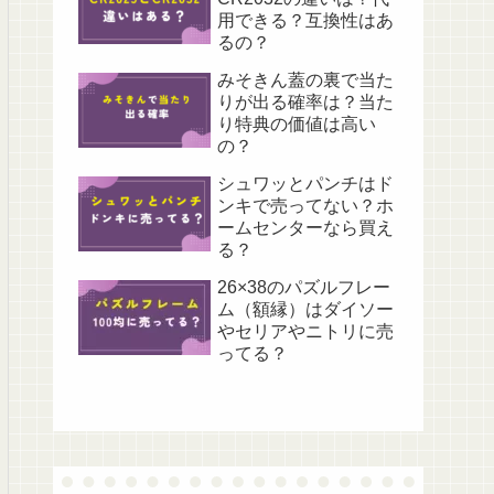
用できる？互換性はあ
るの？
みそきん蓋の裏で当た
りが出る確率は？当た
り特典の価値は高い
の？
シュワッとパンチはド
ンキで売ってない？ホ
ームセンターなら買え
る？
26×38のパズルフレー
ム（額縁）はダイソー
やセリアやニトリに売
ってる？