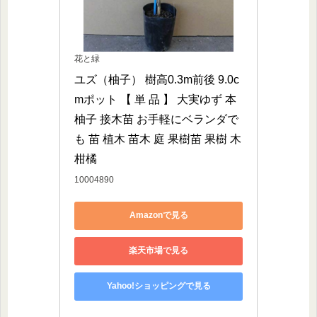
花と緑
ユズ（柚子） 樹高0.3m前後 9.0c
mポット 【 単 品 】 大実ゆず 本
柚子 接木苗 お手軽にベランダで
も 苗 植木 苗木 庭 果樹苗 果樹 木 
柑橘
10004890
Amazonで見る
楽天市場で見る
Yahoo!ショッピングで見る