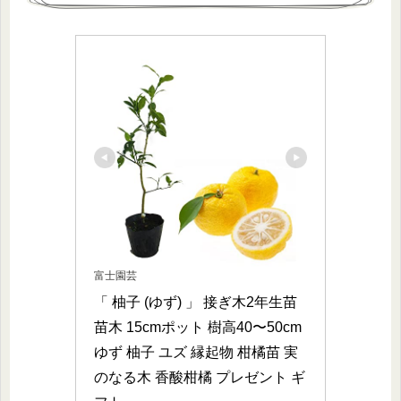
富士園芸
「 柚子 (ゆず) 」 接ぎ木2年生苗 
苗木 15cmポット 樹高40〜50cm 
ゆず 柚子 ユズ 縁起物 柑橘苗 実
のなる木 香酸柑橘 プレゼント ギ