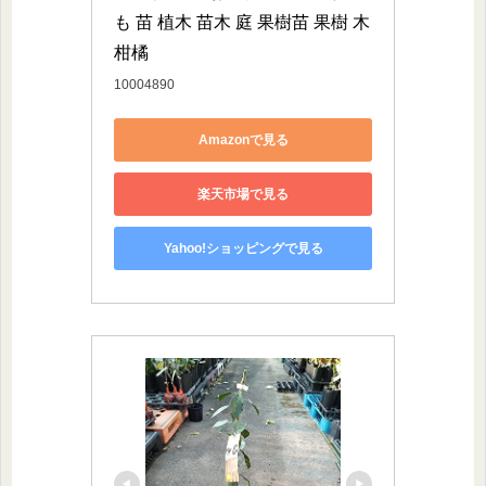
も 苗 植木 苗木 庭 果樹苗 果樹 木 
柑橘
10004890
Amazonで見る
楽天市場で見る
Yahoo!ショッピングで見る