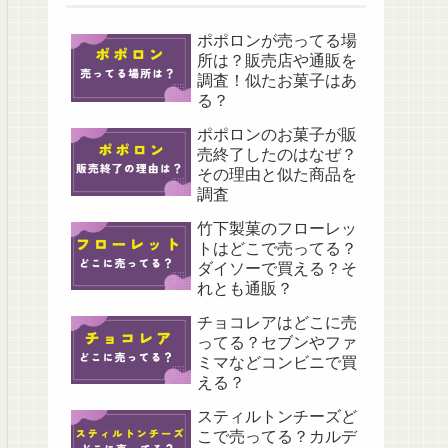
ポポロンが売ってる場
所は？販売店や通販を
調査！似たお菓子はあ
る？
ポポロンのお菓子が販
売終了したのはなぜ？
その理由と似た商品を
調査
竹下製菓のフローレッ
トはどこで売ってる？
ダイソーで買える？そ
れとも通販？
チョコレアはどこに売
ってる？セブンやファ
ミマなどコンビニで買
える？
スティルトンチーズど
こで売ってる？カルデ