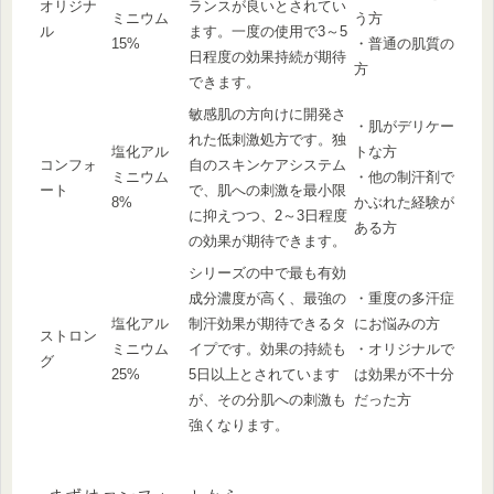
オリジナ
ランスが良いとされてい
ミニウム
う方
ル
ます。一度の使用で3～5
15%
・普通の肌質の
日程度の効果持続が期待
方
できます。
敏感肌の方向けに開発さ
・肌がデリケー
れた低刺激処方です。独
塩化アル
トな方
コンフォ
自のスキンケアシステム
ミニウム
・他の制汗剤で
ート
で、肌への刺激を最小限
8%
かぶれた経験が
に抑えつつ、2～3日程度
ある方
の効果が期待できます。
シリーズの中で最も有効
成分濃度が高く、最強の
・重度の多汗症
塩化アル
制汗効果が期待できるタ
にお悩みの方
ストロン
ミニウム
イプです。効果の持続も
・オリジナルで
グ
25%
5日以上とされています
は効果が不十分
が、その分肌への刺激も
だった方
強くなります。